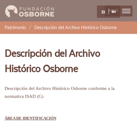
MENÚ
ES
EN
Pasar
Patrimonio
Descripción del Archivo Histórico Osborne
al
contenido
principal
Descripción del Archivo
Histórico Osborne
Descripción del Archivo Histórico Osborne conforme a la
normativa ISAD (G)
ÁREA DE IDENTIFICACIÓN