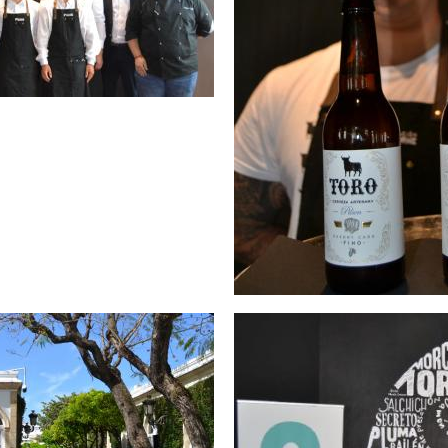
cesana de Asidonia-Jerez
Fundación Osborne y Fund
ostelería orientada al empleo