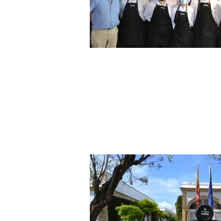
Fundación Osborne y Cáritas Dio
clausuran el curso de formación en h