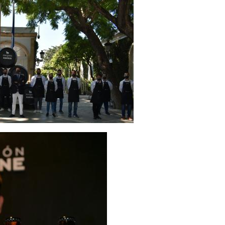
k y Fundación “la Caixa” unidos para
eabilidad de los jóvenes
ERVEZA MICA CREAN LA CERVEZA
TORO