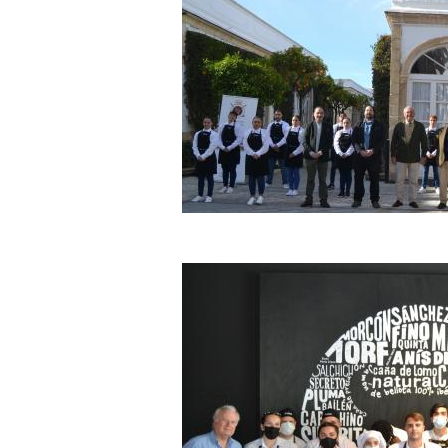
Fundación Osborne y Real Club de G
para mejorar la empleabili
Fundación Osborne y Fundación Nuev
favor de la empleabilida