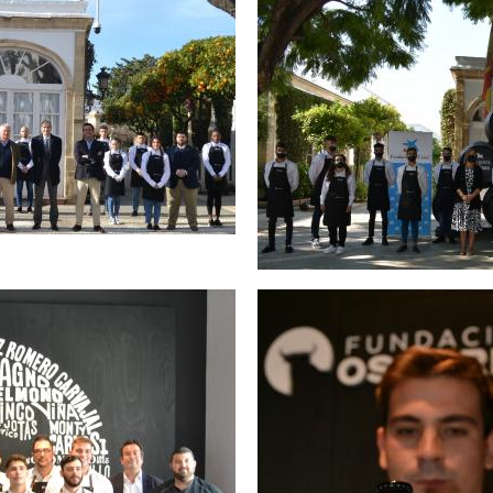
olf Vista Hermosa colaboran
Fundación Osborne, CaixaBan
dad de los jóvenes
mejorar la empl
o Hogar Betania trabajan en
d de los jóvenes
FUNDACIÓN OSBORNE Y C