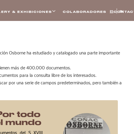
ES
EN
ERY & EXHIBICIONES
COLABORADORES
CONTAC
dación Osborne ha estudiado y catalogado una parte importante
contienen más de 400.000 documentos.
umentos para la consulta libre de los interesados.
buscar por una serie de campos predeterminados, pero también a
Por todo
el mundo
umentos del S XVIII