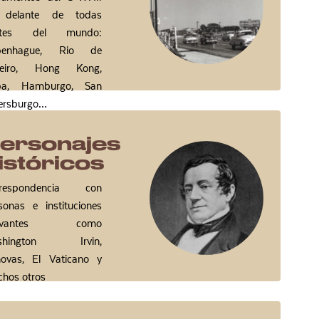
 delante de todas
rtes del mundo:
penhague, Rio de
neiro, Hong Kong,
ba, Hamburgo, San
ersburgo…
ersonajes
istóricos
rrespondencia con
sonas e instituciones
levantes como
shington Irvin,
ovas, El Vaticano y
hos otros