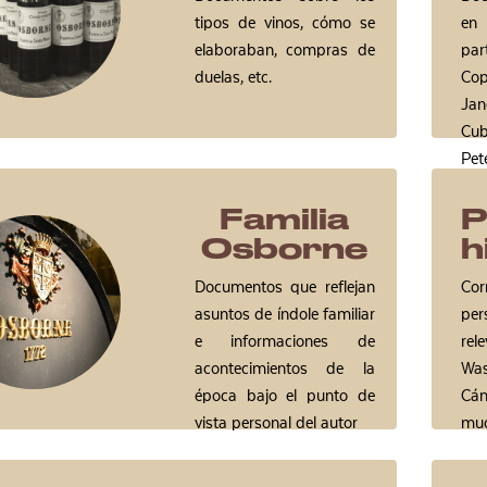
tipos de vinos, cómo se
en
elaboraban, compras de
pa
duelas, etc.
Co
Ja
Cu
Pet
Familia
P
Osborne
h
Documentos que reflejan
Co
asuntos de índole familiar
per
e informaciones de
re
acontecimientos de la
Wa
época bajo el punto de
Cán
vista personal del autor
muc