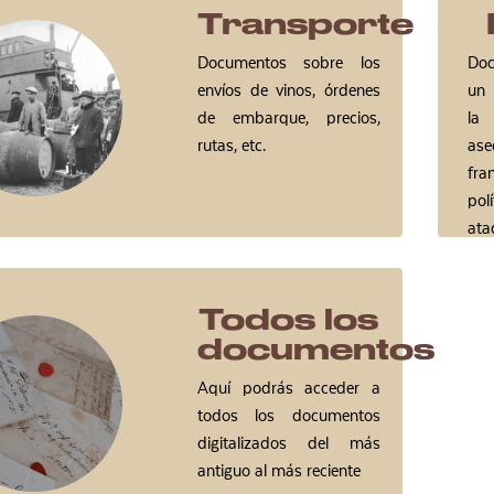
Transporte
Documentos sobre los
Doc
envíos de vinos, órdenes
un 
de embarque, precios,
la
rutas, etc.
as
fr
pol
ata
Todos los
documentos
Aquí podrás acceder a
todos los documentos
digitalizados del más
antiguo al más reciente