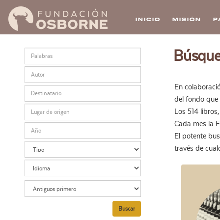
INICIO
MISIÓN
P
Pasar
Búsque
al
contenido
principal
En colaboració
del fondo que 
Los 514 libro
Cada mes la Fu
El potente bus
través de cual
Buscar