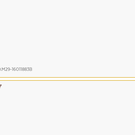
9.M29-16011883B
7