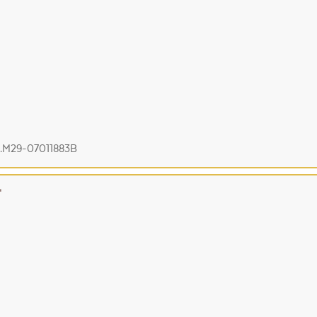
9.M29-07011883B
4