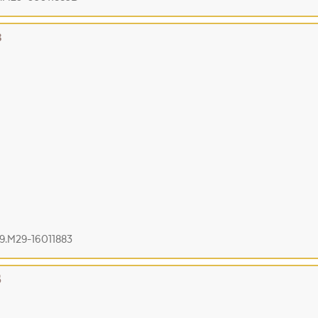
8
19.M29-16011883
5