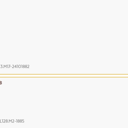
23.M17-24101882
8
L128.M2-1885