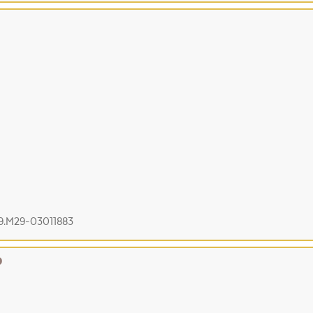
19.M29-03011883
0