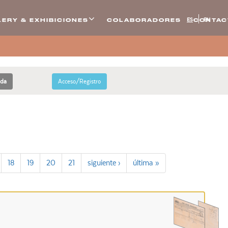
ES
EN
ERY & EXHIBICIONES
COLABORADORES
CONTAC
ada
Acceso/Registro
18
19
20
21
siguiente ›
última »