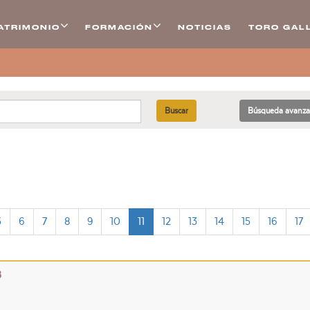
ATRIMONIO
FORMACIÓN
NOTICIAS
TORO GALL
Buscar
Búsqueda avanz
5
6
7
8
9
10
11
12
13
14
15
16
17
3