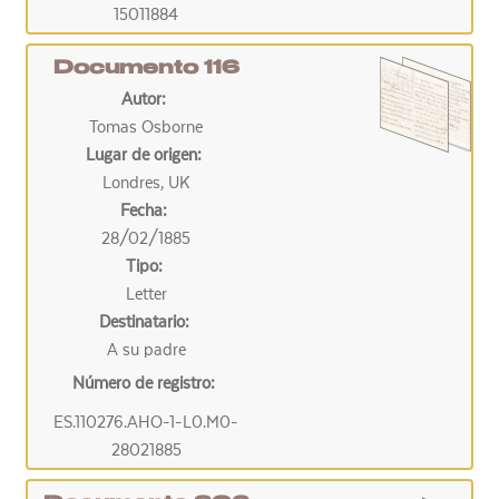
15011884
Documento 116
Autor:
Tomas Osborne
Lugar de origen:
Londres, UK
Fecha:
28/02/1885
Tipo:
Letter
Destinatario:
A su padre
Número de registro:
ES.110276.AHO-1-L0.M0-
28021885