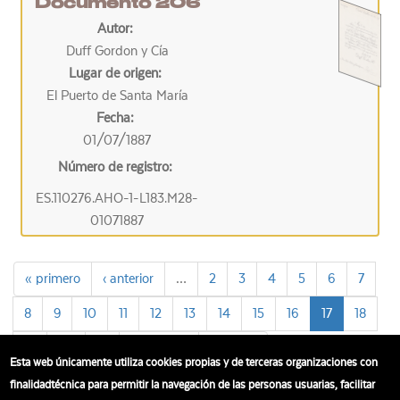
Documento 206
Autor:
Duff Gordon y Cía
Lugar de origen:
El Puerto de Santa María
Fecha:
01/07/1887
Número de registro:
ES.110276.AHO-1-L183.M28-
01071887
« primero
‹ anterior
…
2
3
4
5
6
7
8
9
10
11
12
13
14
15
16
17
18
19
20
21
siguiente ›
última »
Esta web únicamente utiliza cookies propias y de terceras organizaciones con
finalidadtécnica para permitir la navegación de las personas usuarias, facilitar