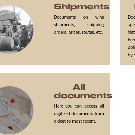
Shipments
Documents on wine
Doc
shipments, shipping
sp
orders, prices, routes, etc.
his
Fre
pol
by 
All
documents
Here you can access all
digitized documents from
oldest to most recent.