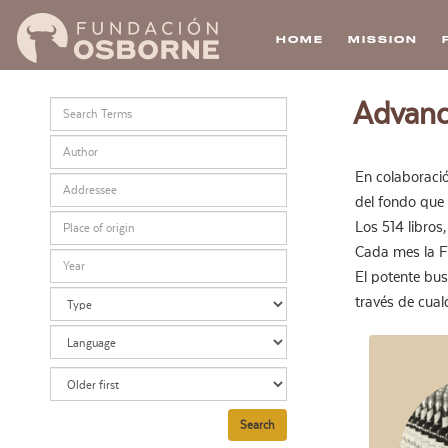
HOME
MISSION
Skip
Advanc
to
main
content
En colaboració
del fondo que 
Los 514 libro
Cada mes la Fu
El potente bus
través de cual
Search