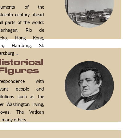
cuments of the
hteenth century ahead
all parts of the world:
penhagen, Rio de
neiro, Hong Kong,
ba, Hamburg, St.
rsburg ...
istorical
Figures
rrespondence with
levant people and
titutions such as the
ter Washington Irving,
novas, The Vatican
 many others.