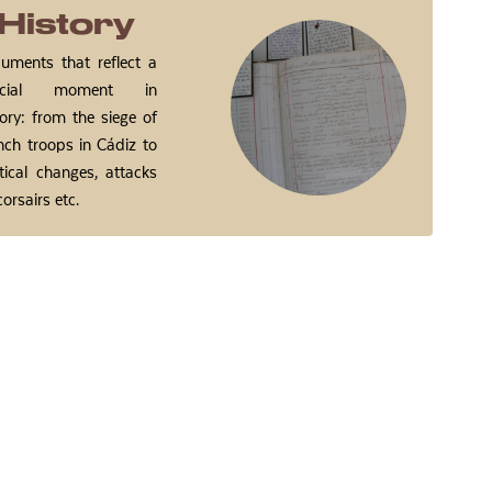
History
uments that reflect a
ecial moment in
tory: from the siege of
nch troops in Cádiz to
itical changes, attacks
corsairs etc.