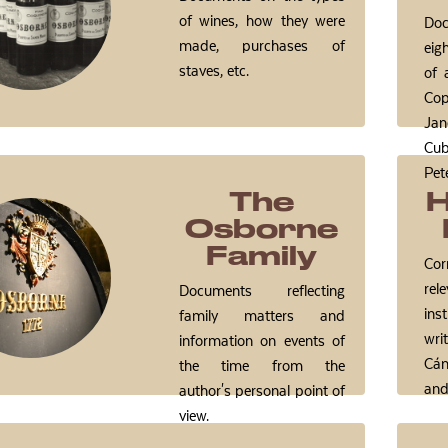
of wines, how they were
Do
made, purchases of
eig
staves, etc.
of 
Co
Ja
Cu
Pete
The
H
Osborne
Family
Co
re
Documents reflecting
ins
family matters and
wri
information on events of
Cá
the time from the
and
author's personal point of
view.